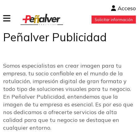
Acceso
Solicitar información
INICIO
Peñalver Publicidad
I
PEÑALVER PUBLICIDAD
o
SERVICIOS
cr
GALERIA
u
Somos especialistas en crear imagen para tu
cu
empresa, tu socio confiable en el mundo de la
CONTACTO
rotulación, impresión digital de gran formato y
todo tipo de soluciones visuales para tu negocio.
En Peñalver Publicidad, entendemos que la
imagen de tu empresa es esencial. Es por eso que
nos dedicamos a ofrecerte servicios de alta
calidad para que tu negocio se destaque en
cualquier entorno.