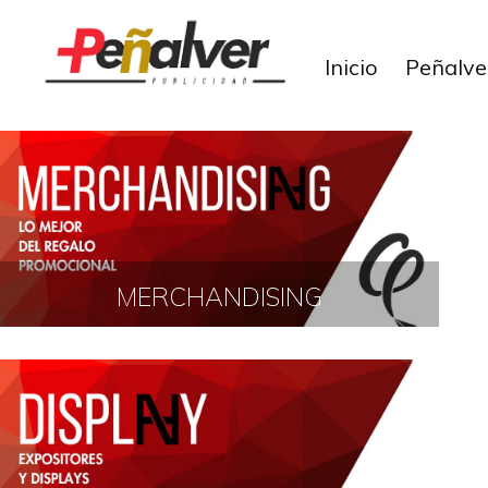
Inicio
Inicio
Peñalve
Peñalver
Publicidad
Servicios
Galeria
Contacto
MERCHANDISING