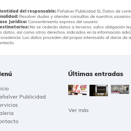
dentidad del responsable:
Peñalver Publicidad SL Datos de conta
inalidad:
Resolver dudas y atender consultas de nuestros usuarios
ase Jurídica:
Consentimiento expreso del usuario.
estinatarios:
No se cederán datos a terceros, salvo obligación lega
os datos, así como otros derechos, indicados en la información adici
rocedencia: Los datos proceden del propio interesado al darse de al
ontacto.
enú
Últimas entradas
icio
eñalver Publicidad
ervicios
Ver más
aleria
ontacto